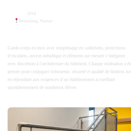
Date :
2016
Beauraing, Namur
Garde-corps en inox avec remplissage en caillebotis, protections
d’escaliers, auvent métallique et éléments sur mesure s’intègrent
avec discrétion à l’architecture du bâtiment. Chaque réalisation a ét
pensée pour conjuguer robustesse, sécurité et qualité de finition, to
en répondant aux exigences d’un établissement accueillant
quotidiennement de nombreux élèves